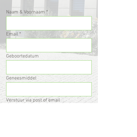
Naam & Voornaam
Email
Geboortedatum
Geneesmiddel
Verstuur via post of email
Aantal verpakkingen en dosis