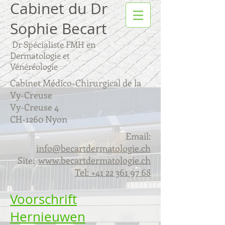
Cabinet du Dr
Sophie Becart
Dr Spécialiste FMH en
Dermatologie et
Vénéréologie
Cabinet Médico-Chirurgical de la
Vy-Creuse
Vy-Creuse 4
CH-1260 Nyon
Email:
info@becartdermatologie.ch
Site:
www.becartdermatologie.ch
Tel:
+41 22 361 97 68
Voorschrift
Hernieuwen